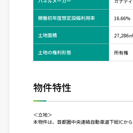
パネルメーカー
カナディ
稼働初年度想定設備利用率
16.66%
土地面積
27,286
土地の権利形態
所有権
物件特性
＜立地＞
本物件は、首都圏中央連絡自動車道下総ICから道