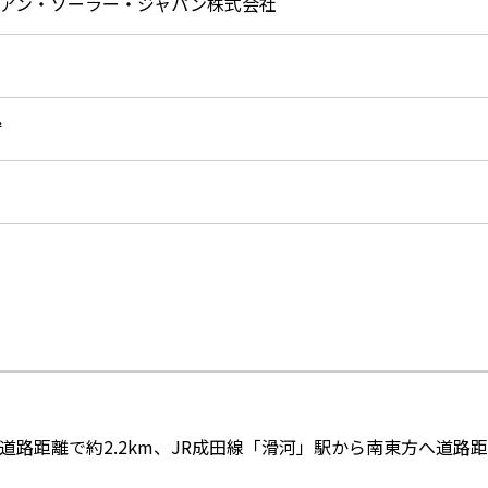
アン・ソーラー・ジャパン株式会社
㎡
路距離で約2.2km、JR成田線「滑河」駅から南東方へ道路距