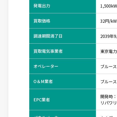
発電出力
1,500kW
買取価格
32円/kW
調達期間満了日
2039年
買取電気事業者
東京電力
オペレーター
ブルース
O＆M業者
ブルース
開発時：
EPC業者
リパワリ