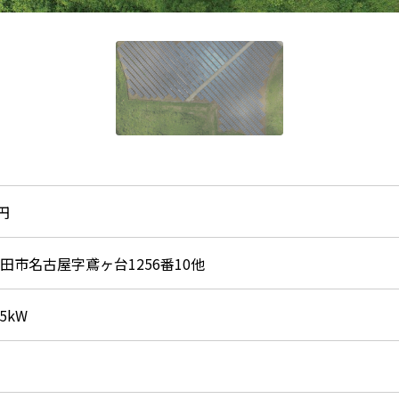
円
田市名古屋字鳶ヶ台1256番10他
35kW